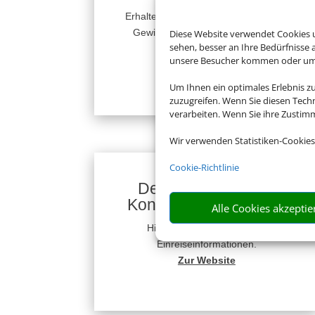
Erhalten Sie Warnungen über Hagel,
Gewitter, Schnee, Eis und Sturm,
Diese Website verwendet Cookies u
sehen, besser an Ihre Bedürfnisse
Unwetter, Bundesweit.
unsere Besucher kommen oder um u
Zur Website
Um Ihnen ein optimales Erlebnis z
zuzugreifen. Wenn Sie diesen Tech
verarbeiten. Wenn Sie ihre Zusti
Wir verwenden Statistiken-Cookies
Cookie-Richtlinie
Deutsche Visa und
Konsular Gesellschaft
Alle Cookies akzeptie
Hier erhalten Sie Visa- und
Einreiseinformationen.
Zur Website