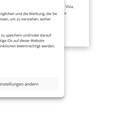
Hier gibt´s Infos zu Ländern, Visa,
Europa und einigem mehr.
öglichen und die Werbung, die Sie
essen, um zu verstehen, woher
Zur Website
 zu speichern und/oder darauf
ige IDs auf dieser Website
nktionen beeinträchtigt werden.
instellungen ändern