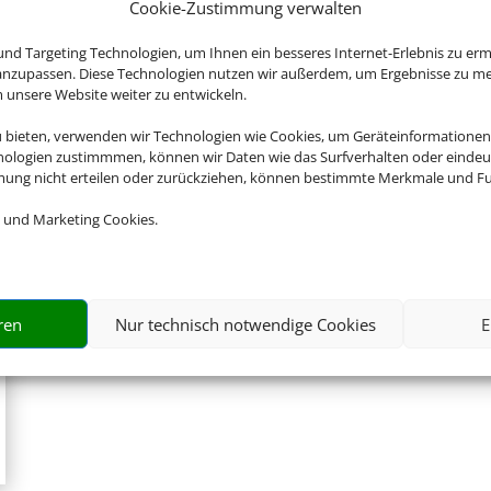
Cookie-Zustimmung verwalten
Hier erhalten Sie kompetente
reisemedizinische Beratung für Ihr
nd Targeting Technologien, um Ihnen ein besseres Internet-Erlebnis zu erm
 anzupassen. Diese Technologien nutzen wir außerdem, um Ergebnisse zu m
Ferienziel.
nsere Website weiter zu entwickeln.
Zur Website
u bieten, verwenden wir Technologien wie Cookies, um Geräteinformationen
nologien zustimmmen, können wir Daten wie das Surfverhalten oder eindeut
mmung nicht erteilen oder zurückziehen, können bestimmte Merkmale und Fu
 und Marketing Cookies.
ren
Nur technisch notwendige Cookies
E